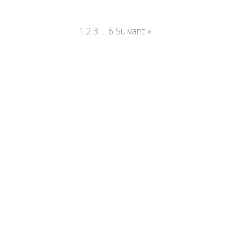
1
2
3
6
Suivant »
…