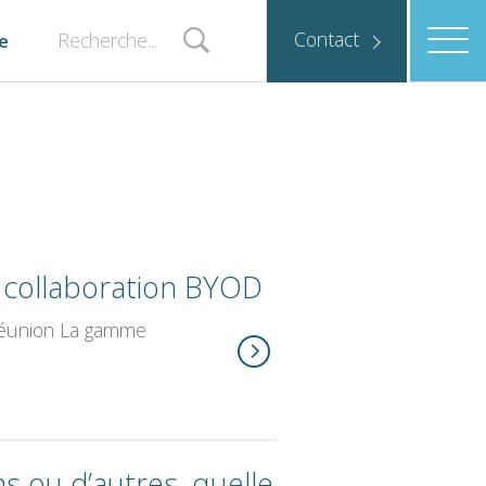
Contact
e
 collaboration BYOD
s réunion La gamme
s ou d’autres, quelle