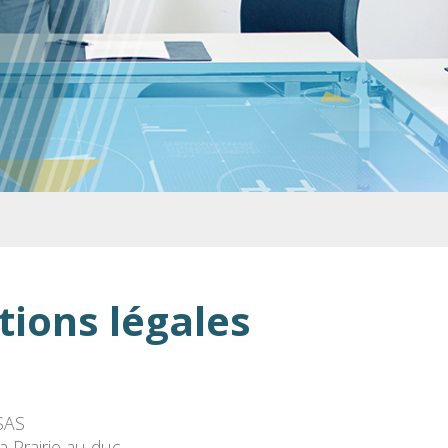
ions légales
 SAS
a Prairie au duc