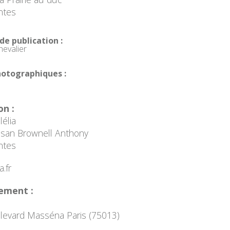
ntes
 de publication :
hevalier
hotographiques :
on :
élia
Susan Brownell Anthony
ntes
.fr
ement :
levard Masséna Paris (75013)