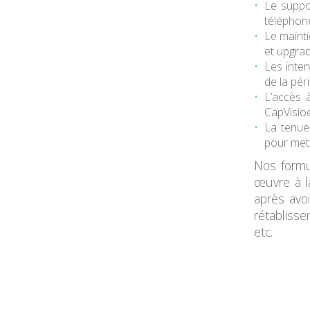
Le
suppo
téléphone
Le maint
et upgrad
Les
inter
de la pér
L’accès
CapVisioe
La
tenue
pour met
Nos formu
œuvre à 
après avoi
rétablisse
etc.