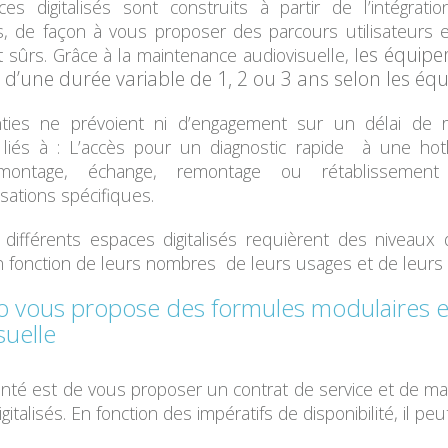
es digitalisés sont construits à partir de l’
intégratio
s, de façon à vous proposer des parcours utilisateurs et
es équipe
t sûrs.
Grâce à la maintenance audiovisuelle, l
 d’une durée variable
de 1, 2 ou 3 ans selon les éq
nties ne prévoient ni d’engagement sur un
délai de 
liés à : L’accès pour un diagnostic rapide à une hotli
ontage, échange, remontage ou rétablissement 
sations spécifiques.
s différents espaces digitalisés requièrent des
niveaux d
 fonction de leurs nombres de leurs usages et de leurs cr
o vous propose des formules modulaires 
suelle
onté est de vous proposer un contrat de service et de m
italisés. En fonction des impératifs de disponibilité, il peut