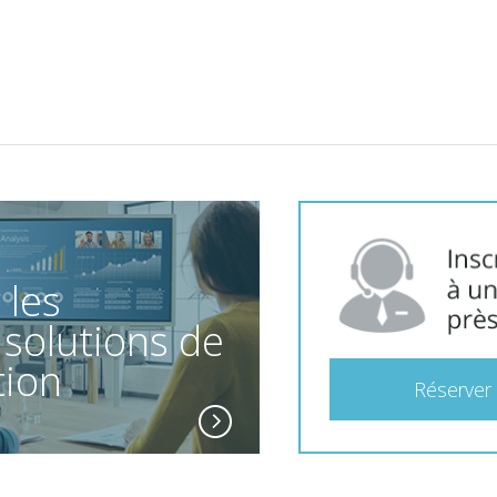
 les
 solutions de
tion
Réserver