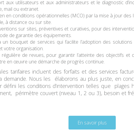
rt aux utilisateurs et aux administrateurs
et le diagnostic d’i
, mail ou extranet.
ien en conditions opérationnelles (MCO) par la
mise à jour des l
e, à distance ou sur site.
ventions sur sites
, préventives et curatives, pour des interven
iode de garantie des équipements.
 à un
bouquet de services
qui facilite l’adoption des solutions
t votre organisation.
 régulière de revues
, pour garantir l’atteinte des objectifs e
tre en œuvre une démarche de progrès continue.
les tarifaires incluent des
forfaits
et des services factu
la demande.
Nous les élaborons au plus juste, en conce
r défini les conditions d’intervention telles que plages h
ment, périmètre couvert (niveau 1, 2 ou 3), besoin et fr
En savoir plus