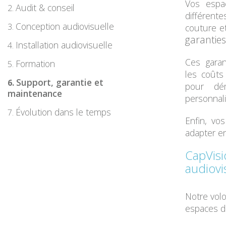
Vos espac
Audit & conseil
différente
Conception audiovisuelle
couture e
garanties
Installation audiovisuelle
Ces gara
Formation
les
coûts
Support, garantie et
pour dém
maintenance
personnali
Évolution dans le temps
Enfin, vo
adapter
en
CapVisi
audiovi
Notre vol
espaces dig