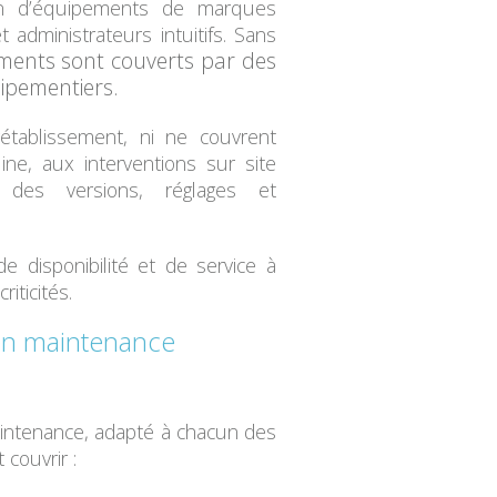
n
d’équipements de marques
 administrateurs intuitifs. Sans
ments sont couverts par
des
uipementiers.
rétablissement
, ni ne couvrent
ne, aux interventions sur site
des versions, réglages et
e disponibilité et de service à
iticités.
en maintenance
aintenance, adapté à chacun des
 couvrir :