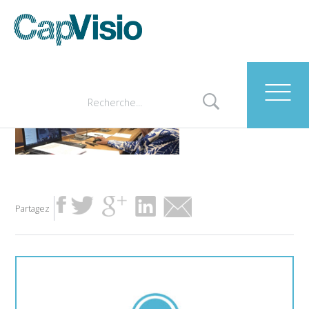
CM st brieuc
Partagez