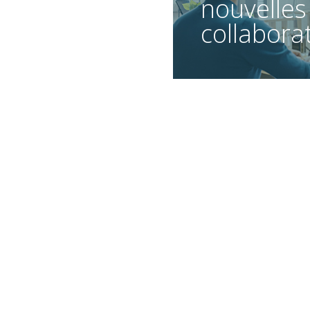
nouvelles
collabora