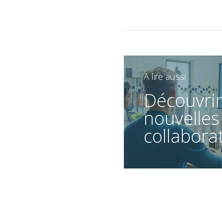
A lire aussi
Découvrir
nouvelles
collabora