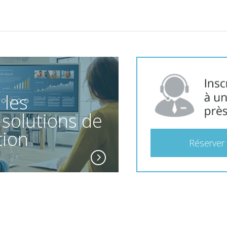
 les
 solutions de
tion
Réserver