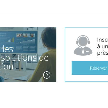
 les
 solutions de
tion
Réserver