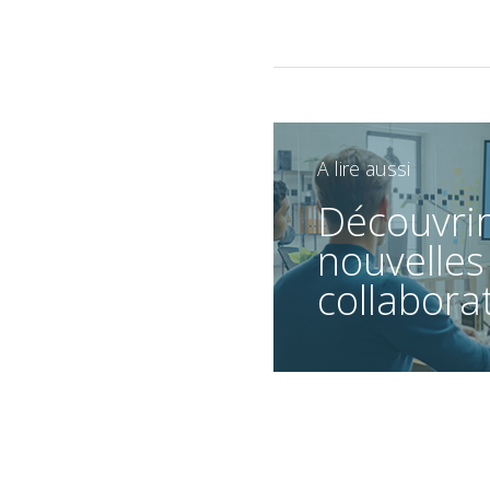
A lire aussi
Découvrir
nouvelles
collabora