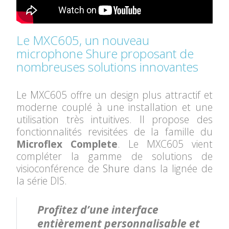
Le MXC605, un nouveau
microphone Shure proposant de
nombreuses solutions innovantes
Le MXC605 offre un design plus attractif et
moderne couplé à une installation et une
utilisation très intuitives. Il propose des
fonctionnalités revisitées de la famille du
Microflex Complete
. Le MXC605 vient
compléter la gamme de solutions de
visioconférence de
Shure
dans la lignée de
la série DIS.
Profitez d’une interface
entièrement personnalisable et