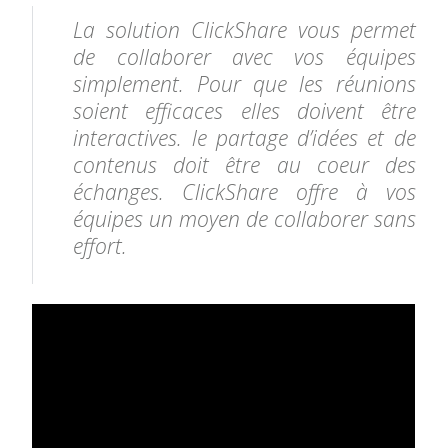
La solution ClickShare vous permet
de collaborer avec vos équipes
simplement. Pour que les réunions
soient efficaces elles doivent être
interactives. le partage d’idées et de
contenus doit être au coeur des
échanges. ClickShare offre à vos
équipes un moyen de collaborer sans
effort.