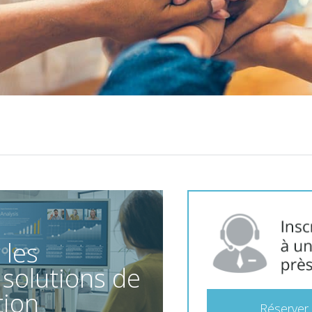
 les
 solutions de
tion
Réserver