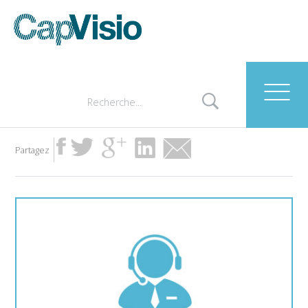
image001-copie
Partagez