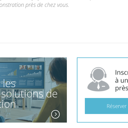
nstration près de chez vous.
 les
 solutions de
tion
Réserver