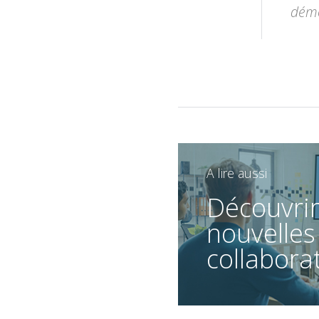
démo
A lire aussi
Découvrir
nouvelles
collabora