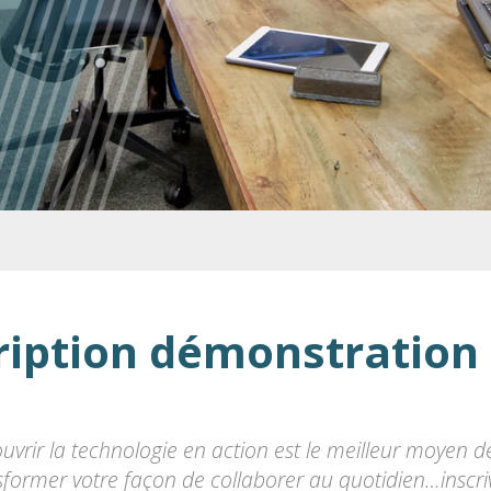
ription démonstration
uvrir la technologie en action est le meilleur moyen 
sformer votre façon de collaborer au quotidien…inscr