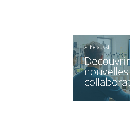
A lire aussi
Découvrir
nouvelles
collabora