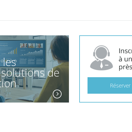
 les
 solutions de
tion
Réserver