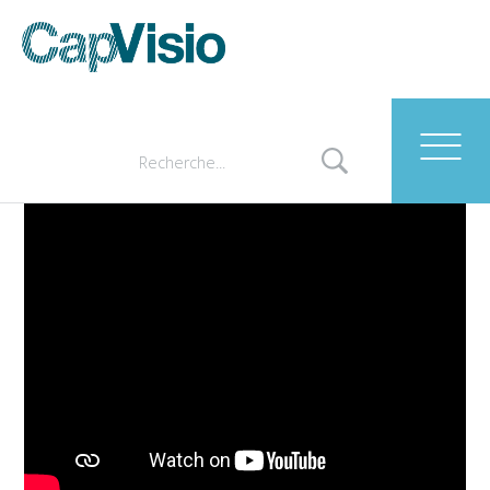
CapVisio accompagne la
ligue contre le cancer de
Loire-Atlantique