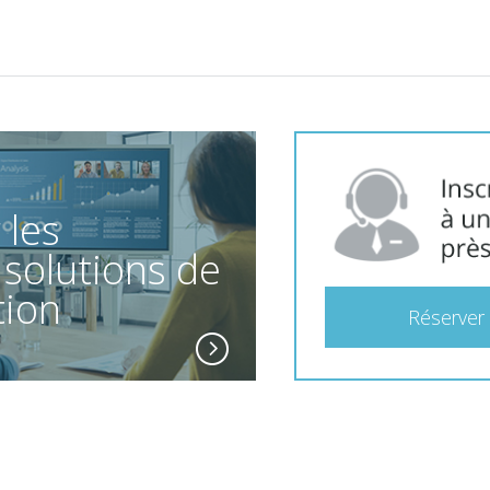
 les
 solutions de
tion
Réserver