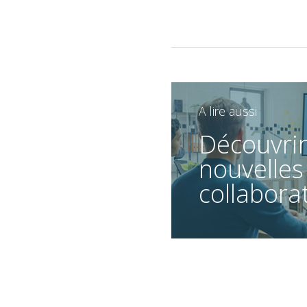
A lire aussi
Découvrir
nouvelles
collabora