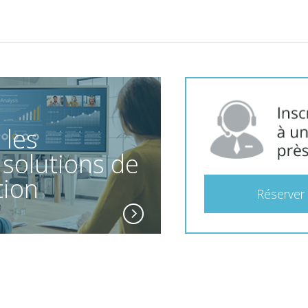
 les
 solutions de
tion
Réserver