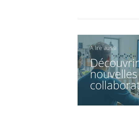
A lire aussi
Découvrir
nouvelles
collabora