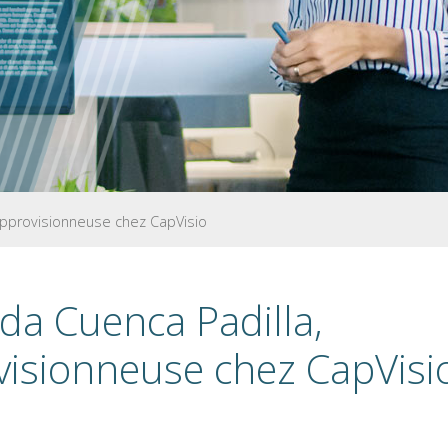
Approvisionneuse chez CapVisio
da Cuenca Padilla,
isionneuse chez CapVisi