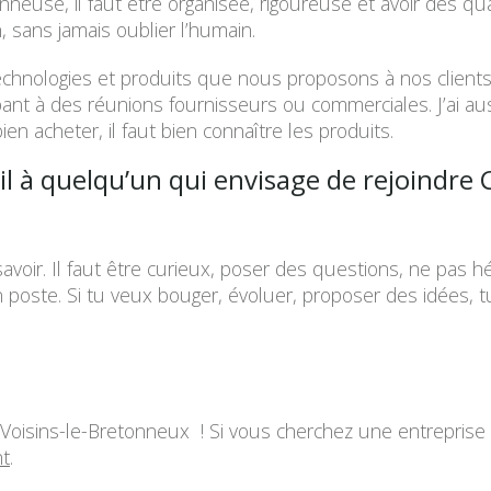
use, il faut être organisée, rigoureuse et avoir des qual
, sans jamais oublier l’humain.
echnologies et produits que nous proposons à nos client
pant à des réunions fournisseurs ou commerciales. J’ai aus
n acheter, il faut bien connaître les produits.
il à quelqu’un qui envisage de rejoindre
savoir. Il faut être curieux, poser des questions, ne pas h
 poste. Si tu veux bouger, évoluer, proposer des idées, tu
Voisins-le-Bretonneux ! Si vous cherchez une entreprise à
nt
.