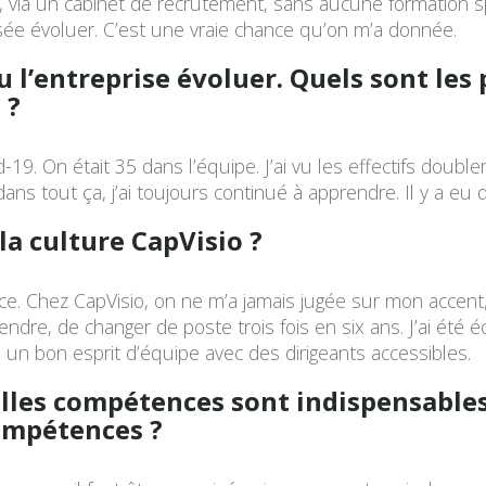
, via un cabinet de recrutement, sans aucune formation s
sée évoluer. C’est une vraie chance qu’on m’a donnée.
u l’entreprise évoluer. Quels sont les 
 ?
d-19. On était 35 dans l’équipe. J’ai vu les effectifs double
, dans tout ça, j’ai toujours continué à apprendre. Il y a 
 la culture CapVisio ?
iance. Chez CapVisio, on ne m’a jamais jugée sur mon accen
rendre, de changer de poste trois fois en six ans. J’ai ét
 un bon esprit d’équipe avec des dirigeants accessibles.
elles compétences sont indispensable
ompétences ?