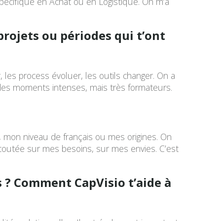
pécifique en Achat ou en Logistique. On m’a
projets ou périodes qui t’ont
r, les process évoluer, les outils changer. On a
eu des moments intenses, mais très formateurs.
t, mon niveau de français ou mes origines. On
é écoutée sur mes besoins, sur mes envies. C’est
s ? Comment CapVisio t’aide à