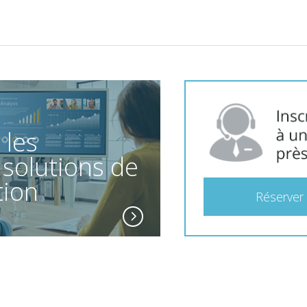
 les
 solutions de
tion
Réserver