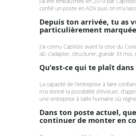
j’ai été embauchée en 2019 par CapVisio
confié un poste en ADV puis on m’a lais
Depuis ton arrivée, tu as v
particulièrement marquée
J’ai connu CapVisio avant la crise du Covi
dû s’adapter, structurer, grandir. Et moi
Qu’est-ce qui te plaît dans
La capacité de l’entreprise à faire conf
m’a donné la possibilité d’évoluer, d’app
une entreprise à taille humaine où règne
Dans ton poste actuel, qu
continuer de monter en c