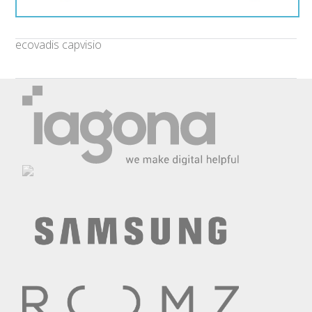
ecovadis capvisio