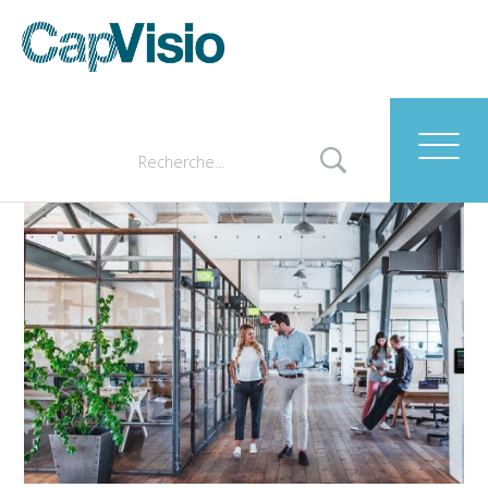
smiling young business
colleagues using digital
tablet and talki