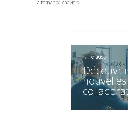
alternance capvisio
A lire aussi
Découvrir
nouvelles
collabora