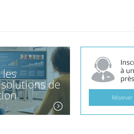
 les
 solutions de
tion
Réserver